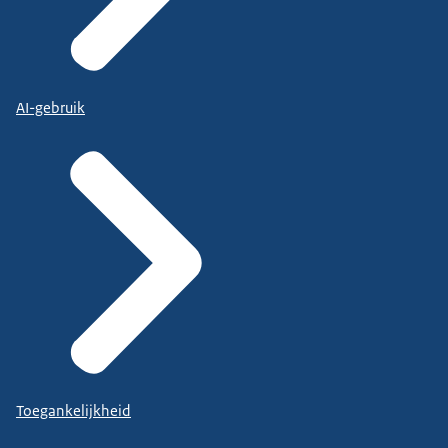
AI-gebruik
Toegankelijkheid