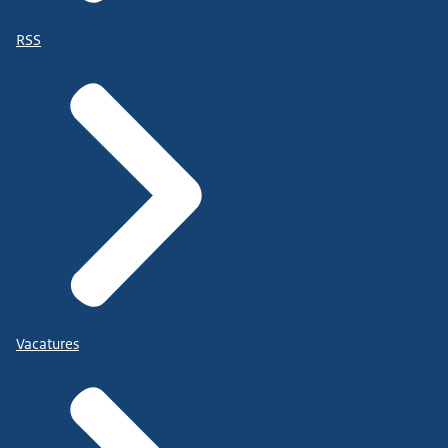
RSS
Vacatures