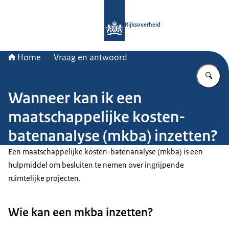
Naar de homepage van Rijksoverheid
Rijksoverheid
Home
Vraag en antwoord
Vu
Wanneer kan ik een
maatschappelijke kosten-
batenanalyse (mkba) inzetten?
Een maatschappelijke kosten-batenanalyse (mkba) is een
hulpmiddel om besluiten te nemen over ingrijpende
ruimtelijke projecten.
Wie kan een mkba inzetten?