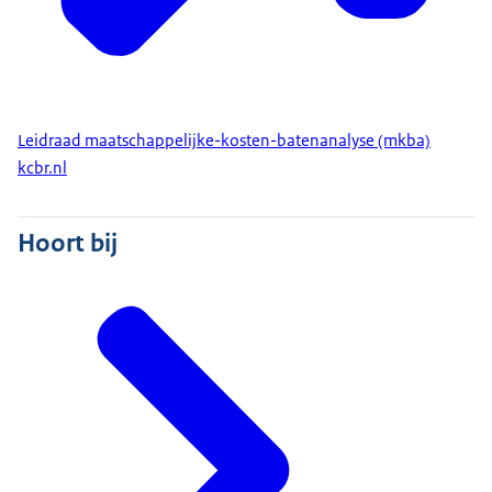
Leidraad maatschappelijke-kosten-batenanalyse (mkba)
kcbr.nl
Hoort bij