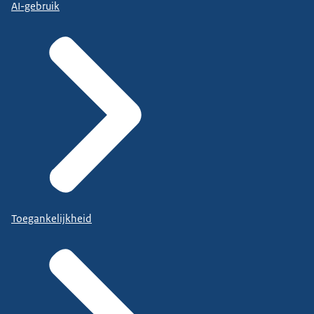
AI-gebruik
Toegankelijkheid