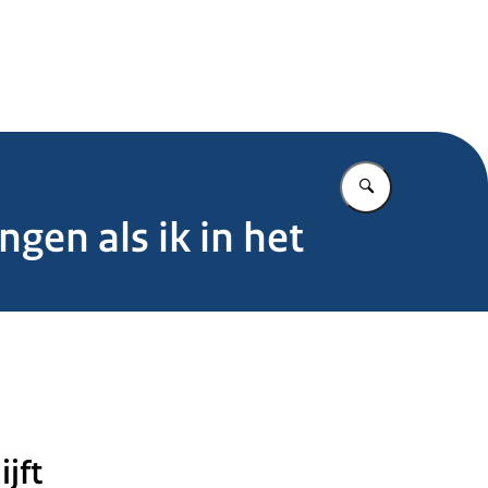
.nl
Vul in wat u z
en als ik in het
ijft