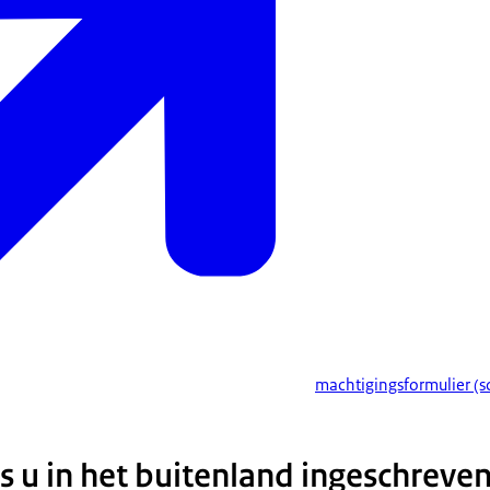
een and
men met een machtiging
. Dat kunt u al regelen voordat u uw stempas
oor u op vakantie gaat. Iemand vragen om voor u te stemmen kan m
mulier (schriftelijke volmacht). Het kan ook via de achterkant van 
 op: de andere kiezer die voor u gaat stemmen moet in dezelfde gem
machtigingsformulier (sc
 u in het buitenland ingeschreven