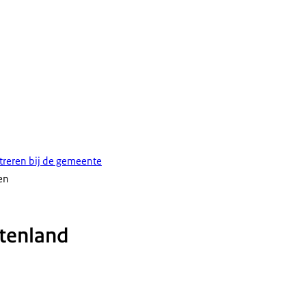
streren bij de gemeente
en
itenland