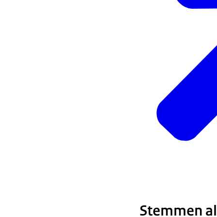
U kunt
voor u te stem
Bijvoorbeeld v
machtigingsfor
volmacht). Let
Stemmen als