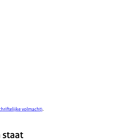
ere kiezer vragen om
 heeft gekregen.
et een
de stempas (onderhandse
eente wonen als u.
hriftelijke volmacht)
.
 staat