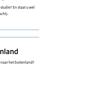
studie? En staat u wel
cht).
enland
n naar het buitenland?