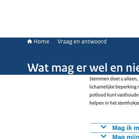
Home
Vraag en antwoord
Wat mag er wel en ni
Stemmen doet u alleen,
lichamelijke beperking 
potlood kunt vasthouden
helpen in het stemhokje
Mag ik m
U stemt in uw 
Mag mijn