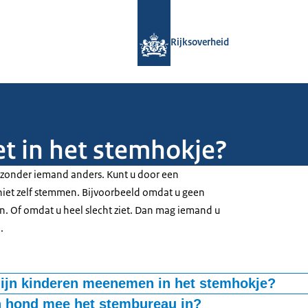
Naar de homepage van Rijksoverheid
Rijksoverheid
et in het stemhokje?
 zonder iemand anders. Kunt u door een
niet zelf stemmen. Bijvoorbeeld omdat u geen
. Of omdat u heel slecht ziet. Dan mag iemand u
.
ijn kinderen meenemen in het stemhokje?
eentje in het geheim. Kinderen mogen uw stem niet beïnvloeden. Al
 hond mee het stembureau in?