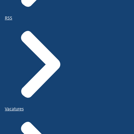
RSS
Vacatures