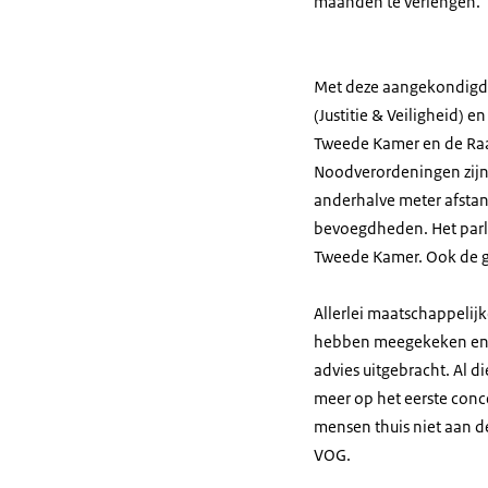
maanden te verlengen.
Met deze aangekondigde
(Justitie & Veiligheid)
Tweede Kamer en de Raad
Noodverordeningen zijn 
anderhalve meter afstand
bevoegdheden. Het parle
Tweede Kamer. Ook de g
Allerlei maatschappelijk
hebben meegekeken en g
advies uitgebracht. Al d
meer op het eerste conc
mensen thuis niet aan d
VOG.