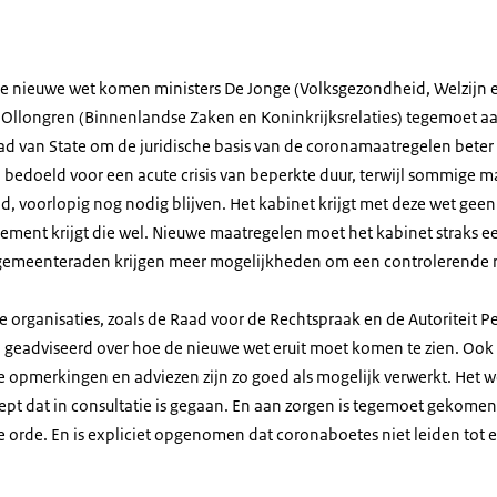
 nieuwe wet komen ministers De Jonge (Volksgezondheid, Welzijn e
 en Ollongren (Binnenlandse Zaken en Koninkrijksrelaties) tegemoet 
 van State om de juridische basis van de coronamaatregelen beter 
bedoeld voor een acute crisis van beperkte duur, terwijl sommige ma
, voorlopig nog nodig blijven. Het kabinet krijgt met deze wet geen
ment krijgt die wel. Nieuwe maatregelen moet het kabinet straks e
emeenteraden krijgen meer mogelijkheden om een controlerende ro
e organisaties, zoals de Raad voor de Rechtspraak en de Autoriteit 
eadviseerd over hoe de nieuwe wet eruit moet komen te zien. Ook 
ie opmerkingen en adviezen zijn zo goed als mogelijk verwerkt. Het wet
ept dat in consultatie is gegaan. En aan zorgen is tegemoet gekomen.
e orde. En is expliciet opgenomen dat coronaboetes niet leiden tot 