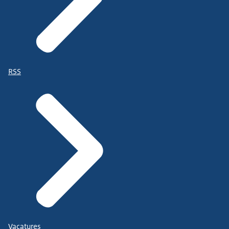
RSS
Vacatures