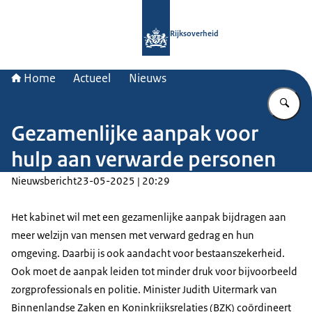
Naar de homepage van Rijksoverheid
Rijksoverheid
Home
Actueel
Nieuws
Vu
Gezamenlijke aanpak voor
hulp aan verwarde personen
Nieuwsbericht
23-05-2025 | 20:29
Het kabinet wil met een gezamenlijke aanpak bijdragen aan
meer welzijn van mensen met verward gedrag en hun
omgeving. Daarbij is ook aandacht voor bestaanszekerheid.
Ook moet de aanpak leiden tot minder druk voor bijvoorbeeld
zorgprofessionals en politie. Minister Judith Uitermark van
Binnenlandse Zaken en Koninkrijksrelaties (BZK) coördineert