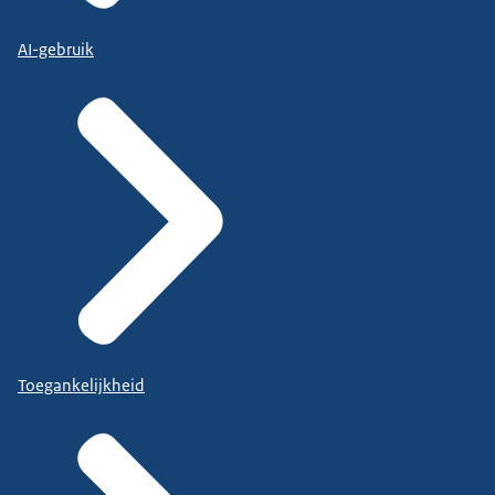
AI-gebruik
Toegankelijkheid