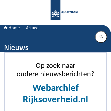
Naar de homepage van Rijksoverheid
Rijksoverheid
Home
Actueel
Vu
Nieuws