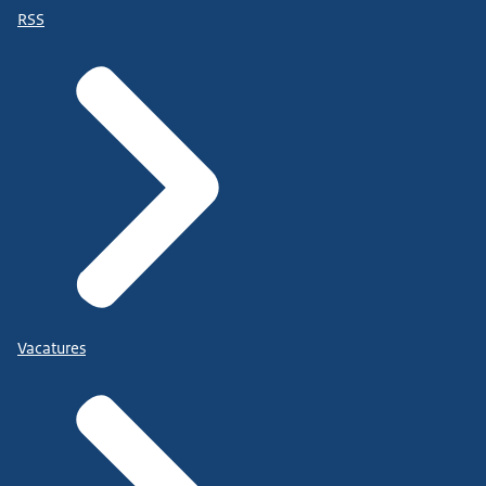
RSS
Vacatures