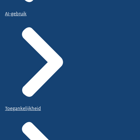
AI-gebruik
Toegankelijkheid