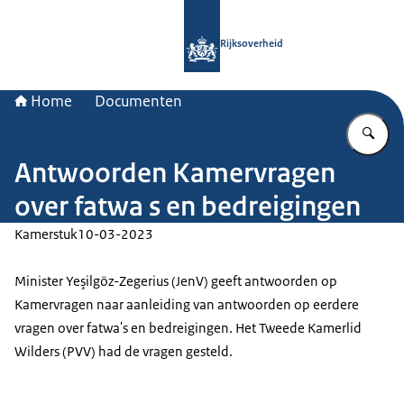
Naar de homepage van Rijksoverheid
Rijksoverheid
Home
Documenten
Vu
Antwoorden Kamervragen
over fatwa s en bedreigingen
Kamerstuk
10-03-2023
Minister Yeşilgöz-Zegerius (JenV) geeft antwoorden op
Kamervragen naar aanleiding van antwoorden op eerdere
vragen over fatwa's en bedreigingen. Het Tweede Kamerlid
Wilders (PVV) had de vragen gesteld.