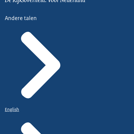
Andere talen
English