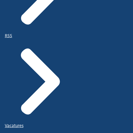
RSS
Vacatures