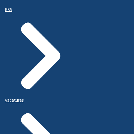
RSS
Vacatures