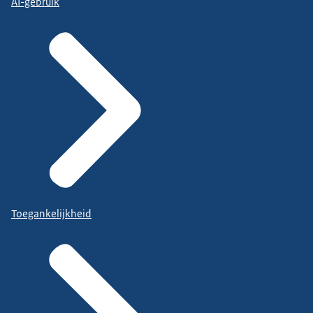
AI-gebruik
Toegankelijkheid