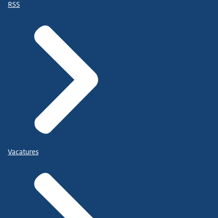
RSS
Vacatures