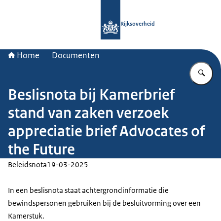
Naar de homepage van Rijksoverheid
Rijksoverheid
Home
Documenten
Vu
Beslisnota bij Kamerbrief
stand van zaken verzoek
appreciatie brief Advocates of
the Future
Beleidsnota
19-03-2025
In een beslisnota staat achtergrondinformatie die
bewindspersonen gebruiken bij de besluitvorming over een
Kamerstuk.