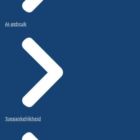
AI-gebruik
Toegankelijkheid