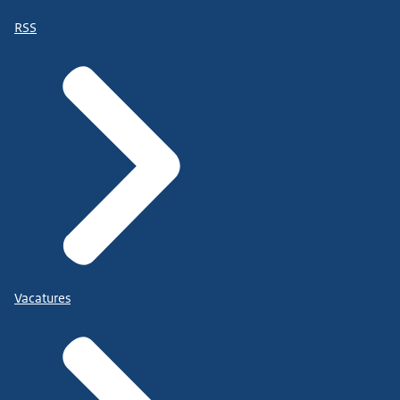
RSS
Vacatures