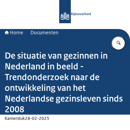
Naar de homepage van Rijksoverheid
Rijksoverheid
Home
Documenten
Vu
De situatie van gezinnen in
Nederland in beeld -
Trendonderzoek naar de
ontwikkeling van het
Nederlandse gezinsleven sinds
2008
Kamerstuk
28-02-2025