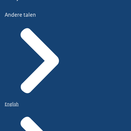
Andere talen
English