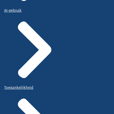
AI-gebruik
Toegankelijkheid