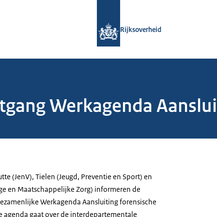
Naar de homepage van Rijksoverheid
Rijksoverheid
tgang Werkagenda Aansluit
utte (JenV), Tielen (Jeugd, Preventie en Sport) en
ge en Maatschappelijke Zorg) informeren de
ezamenlijke Werkagenda Aansluiting forensische
 De agenda gaat over de interdepartementale