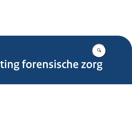
.nl
Vul in wat u z
ing forensische zorg