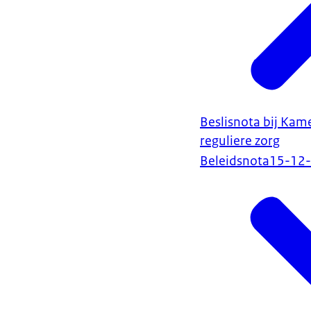
Beslisnota bij Kam
reguliere zorg
Beleidsnota
15-12