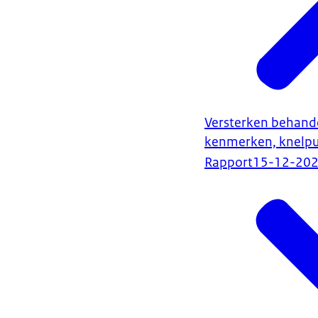
Versterken behand
kenmerken, knelpu
Rapport
15-12-20