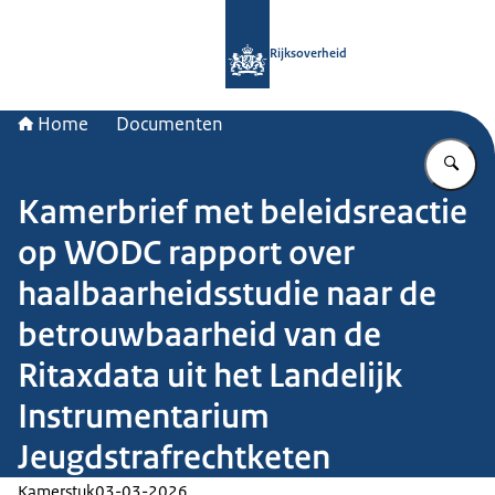
Naar de homepage van Rijksoverheid
Rijksoverheid
Home
Documenten
Vu
Kamerbrief met beleidsreactie
op WODC rapport over
haalbaarheidsstudie naar de
betrouwbaarheid van de
Ritaxdata uit het Landelijk
Instrumentarium
Jeugdstrafrechtketen
Kamerstuk
03-03-2026