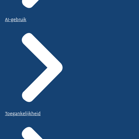
AI-gebruik
Toegankelijkheid