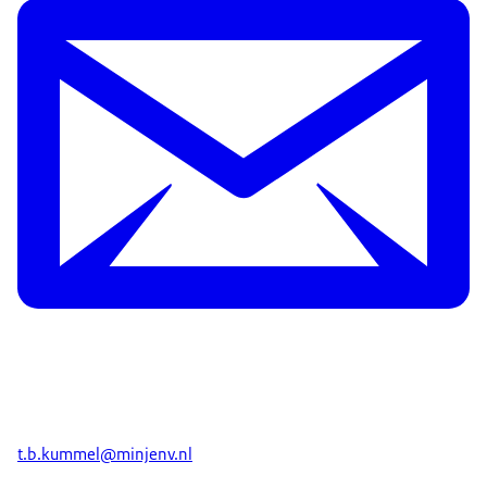
t.b.kummel@minjenv.nl