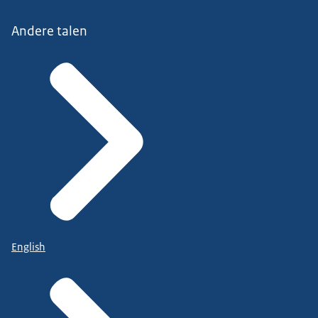
Andere talen
English