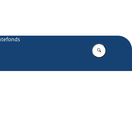
.nl
tefonds
Vul in wat u z