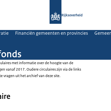
Naar de homepage van Rijksoverheid
Rijksoverheid
atie
Financiën gemeenten en provincies
Gemeen
fonds
culaires met informatie over de hoogte van de
n vanaf 2017. Oudere circulaires zijn via de links
 vragen uit het archief van deze site.
aire