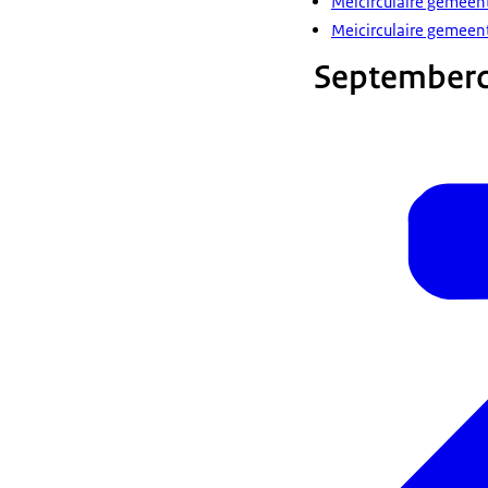
Meicirculaire gemee
Meicirculaire gemee
Septemberci