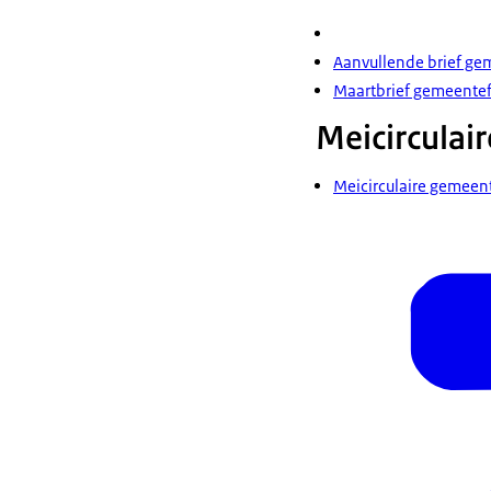
Aanvullende brief g
Maartbrief gemeente
Meicirculair
Meicirculaire gemee