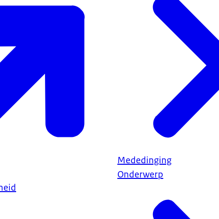
Mededinging
Onderwerp
heid