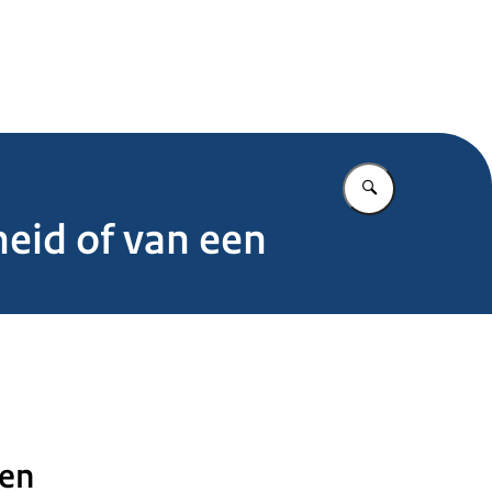
.nl
Vul in wat u z
heid of van een
den