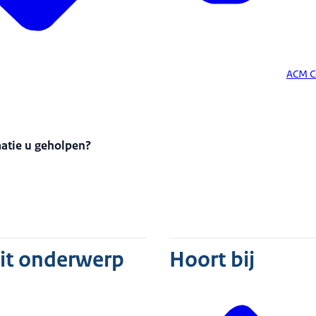
ACM C
matie u geholpen?
dit onderwerp
Hoort bij