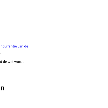
oncurrentie van de
.
at de wet wordt
en