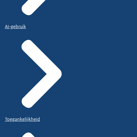
AI-gebruik
Toegankelijkheid