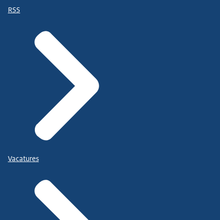
RSS
Vacatures