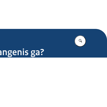
.nl
Vul in wat u z
vangenis ga?