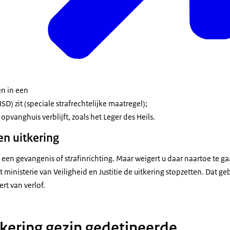
en in een
(ISD) zit (speciale strafrechtelijke maatregel);
r opvanghuis verblijft, zoals het Leger des Heils.
en uitkering
n een gevangenis of strafinrichting. Maar weigert u daar naartoe te ga
ministerie van Veiligheid en Justitie de uitkering stopzetten. Dat ge
rt van verlof.
tkering gezin gedetineerde