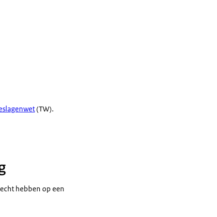
oeslagenwet
(TW).
g
l recht hebben op een