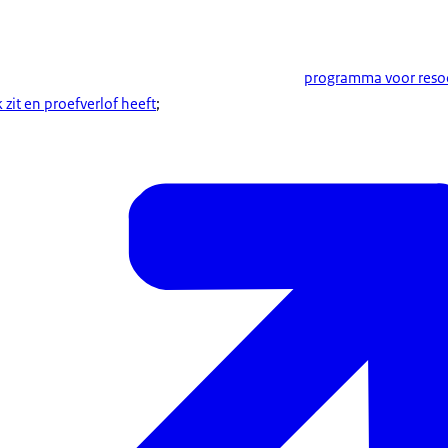
programma voor resoc
k zit en proefverlof heeft
;