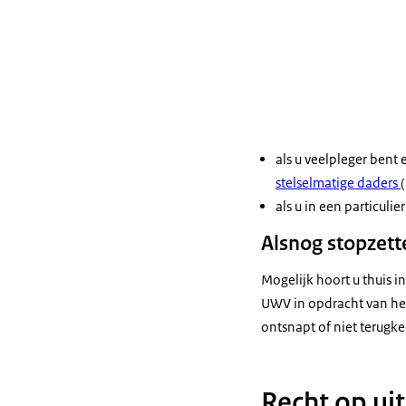
als u veelpleger bent 
stelselmatige daders
als u in een particulie
Alsnog stopzett
Mogelijk hoort u thuis i
UWV in opdracht van het 
ontsnapt of niet terugkee
Recht op ui