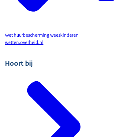
voort. U bent medehuurder u samen met uw ouders(s
een duurzame gemeenschappelijke huishouding
voerde.
De woningcorporatie hoeft in deze situatie de huur niet
Wet huurbescherming weeskinderen
te verlagen naar € 879,66.
wetten.overheid.nl
Hoort bij