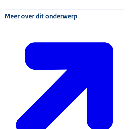
Meer over dit onderwerp
Juridisch Loket
. Zij kunnen u advies geven.
Bent u ouder dan 27 jaar op het moment dat (een van)
uw ouders bij wie u inwoont overlijdt)?
Dan verlengt u de huur van uw ouders in principe niet.
Dat is alleen anders als de woningcorporatie u
aanmerkt als medehuurder van uw overleden ouder(s).
Dit kan op uw verzoek, of na een oordeel van de
rechter. In dat geval zet u wel de huur van je ouder(s)