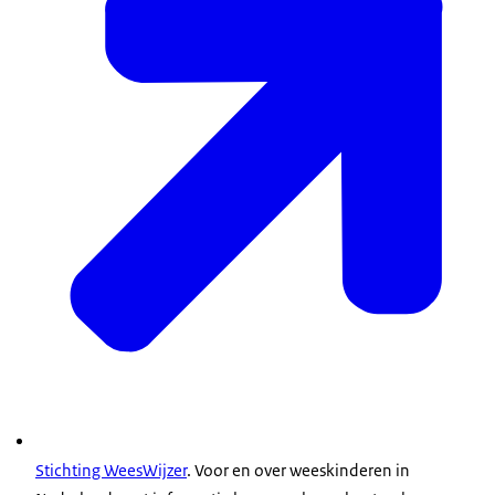
huurtoeslag pas aanvragen nadat de
woningcorporatie de huur heeft verlaagd.
Juridisch Loket
. Zij kunnen u advies geven.
Als u in aanmerking komt voor huurtoeslag, vraag
dan huurtoeslag aan.
Stichting WeesWijzer
. Voor en over weeskinderen in