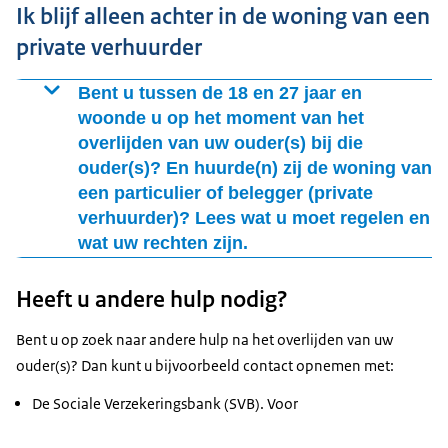
Ik blijf alleen achter in de woning van een
uitzetten
private verhuurder
De woningcorporatie mag u niet uit uw ouderlijke
huurwoning zetten als uw ouder(s) is/zijn overleden
Bent u tussen de 18 en 27 jaar en
terwijl u hier nog woont. Ook moet de
woonde u op het moment van het
woningcorporatie u ondersteunen. Bijvoorbeeld door
overlijden van uw ouder(s) bij die
de huur te verlagen als dit nodig is en u door te sturen
ouder(s)? En huurde(n) zij de woning van
naar hulpinstanties.
een particulier of belegger (private
verhuurder)? Lees wat u moet regelen en
Welke zaken u moet regelen
wat uw rechten zijn.
Om te zorgen dat u voorlopig in de ouderlijke woning
Verhuurder mag u niet uit uw huurwoning uitzetten
kunt blijven wonen, is het belangrijk om de volgende
Heeft u andere hulp nodig?
De verhuurder mag u niet uit uw ouderlijke huurwoning
stappen zo snel mogelijk te nemen:
zetten als uw ouder(s) is/zijn overleden terwijl u hier nog
Bent u op zoek naar andere hulp na het overlijden van uw
Neem contact op met uw woningcorporatie en geef
woont. Ook moet de verhuurder u ondersteunen.
ouder(s)? Dan kunt u bijvoorbeeld contact opnemen met:
aan dat 1 van uw ouders of beide ouders die de
Bijvoorbeeld door u door te sturen naar hulpinstanties.
woning van de corporatie huurde(n) is/zijn
De Sociale Verzekeringsbank (SVB). Voor
In de
overleden. De corporatie moet alle informatie geven