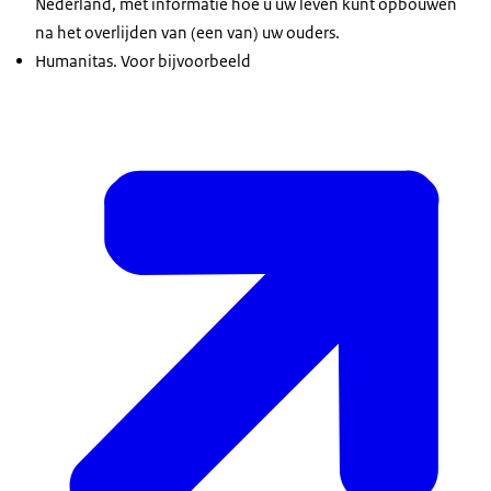
Nederland, met informatie hoe u uw leven kunt opbouwen
na het overlijden van (een van) uw ouders.
Humanitas. Voor bijvoorbeeld
Huurtoeslag vraagt u aan bij de Belastingdienst
.
Wat uw rechten zijn
De woningcorporatie moet u met een aangetekende
brief informeren over uw rechten en plichten. Dat moet
de woningcorporatie doen binnen een maand nadat u
ze over het overlijden van uw ouder(s) is informeert.
Wat uw rechten zijn, hangt af van uw leeftijd.
Bent u tussen de 16 jaar en 27 jaar oud en woont u
het grootste deel van de week in de woning van uw
overleden ouder(s)? En staat u ook op dat adres
ingeschreven in de Basisregistratie Personen?
Huurtoeslag vraagt u aan bij de Belastingdienst
.