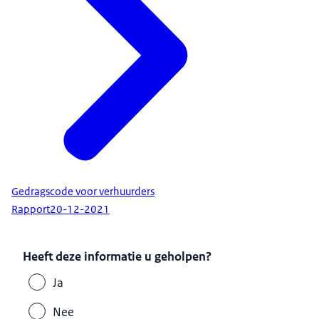
bepaalt vervolgens of de huur eindigt of niet. Elke
situatie is hierbij anders en moet dus ook apart
beoordeeld worden.
In deze situatie is het goed contact opnemen met uw
rechtsbijstandverzekering, als u die heeft. Ook kunt u
contact opnemen met het
Vraag dan bij uw gemeente na of u een
urgentieverklaring kunt krijgen
.
Bent u ouder dan 27 jaar?
Voor de uitvoering van de Gedragscode verhuurders
Gedragscode voor verhuurders
geldt dat de leeftijd van 27 jaar geen harde grens is.
Rapport
20-12-2021
Wanneer een jongvolwassen wees ondersteuning
nodig heeft en net ouder dan 27 jaar is, moet de
Heeft deze informatie u geholpen?
verhuurder deze gedragscode ook op hen toepassen.
Ja
Nee