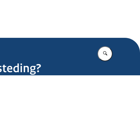
.nl
Vul in wat u z
steding?