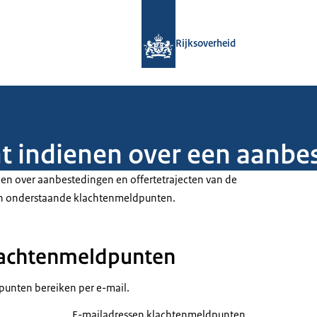
Naar de homepage van Rijksoverheid
Rijksoverheid
ht indienen over een aanbe
nen over aanbestedingen en offertetrajecten van de
van onderstaande klachtenmeldpunten.
lachtenmeldpunten
punten bereiken per e-mail.
E-mailadressen klachtenmeldpunten