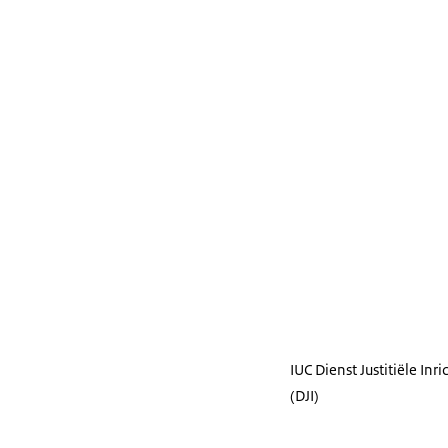
IUC Dienst Justitiële Inr
(DJI)