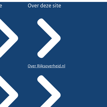
e
Over deze site
Over Rijksoverheid.nl