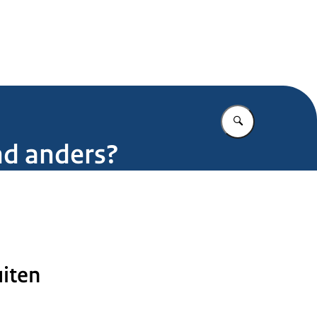
.nl
Vul in wat u z
nd anders?
uiten