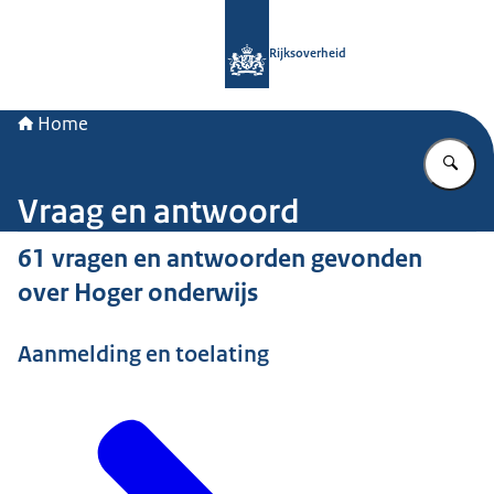
Naar de homepage van Rijksoverheid
Rijksoverheid
Home
Vu
Vraag en antwoord
61 vragen en antwoorden gevonden
over Hoger onderwijs
Aanmelding en toelating