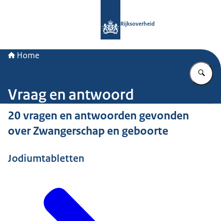
Naar de homepage van Rijksoverheid
Rijksoverheid
Home
Vu
Vraag en antwoord
20 vragen en antwoorden gevonden
over Zwangerschap en geboorte
Jodiumtabletten