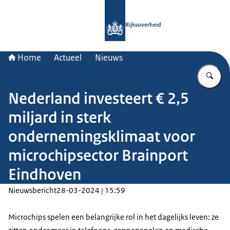
Naar de homepage van Rijksoverheid
Rijksoverheid
Home
Actueel
Nieuws
Vu
Nederland investeert € 2,5
miljard in sterk
ondernemingsklimaat voor
microchipsector Brainport
Eindhoven
Nieuwsbericht
28-03-2024 | 15:59
Microchips spelen een belangrijke rol in het dagelijks leven: ze