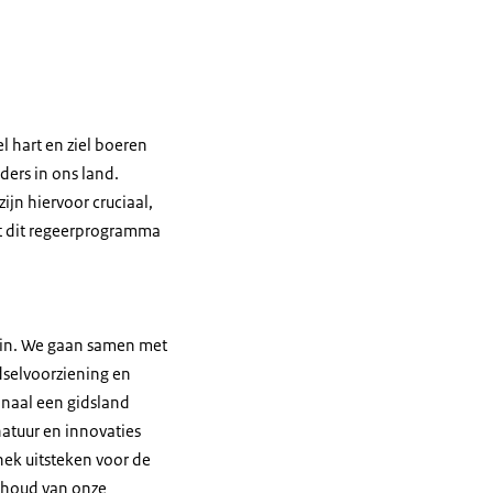
 hart en ziel boeren
ders in ons land.
ijn hiervoor cruciaal,
Met dit regeerprogramma
 in. We gaan samen met
dselvoorziening en
naal een gidsland
natuur en innovaties
 nek uitsteken voor de
behoud van onze