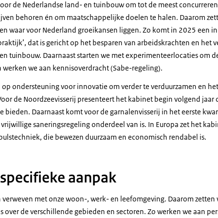
 voor de Nederlandse land- en tuinbouw om tot de meest concurrer
lijven behoren én om maatschappelijke doelen te halen. Daarom zet
en waar voor Nederland groeikansen liggen. Zo komt in 2025 een 
aktijk’, dat is gericht op het besparen van arbeidskrachten en het 
- en tuinbouw. Daarnaast starten we met experimenteerlocaties om d
 en werken we aan kennisoverdracht (Sabe-regeling).
n op ondersteuning voor innovatie om verder te verduurzamen en h
 Voor de Noordzeevisserij presenteert het kabinet begin volgend jaa
te bieden. Daarnaast komt voor de garnalenvisserij in het eerste kw
vrijwillige saneringsregeling onderdeel van is. In Europa zet het kabi
pulstechniek, die bewezen duurzaam en economisch rendabel is.
specifieke aanpak
n verweven met onze woon-, werk- en leefomgeving. Daarom zetten w
s over de verschillende gebieden en sectoren. Zo werken we aan per