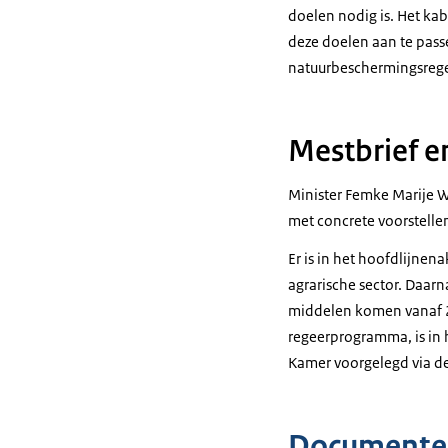
doelen nodig is. Het ka
deze doelen aan te pas
natuurbeschermingsrege
Mestbrief e
Minister Femke Marije 
met concrete voorstelle
Er is in het hoofdlijnen
agrarische sector. Daarn
middelen komen vanaf 20
regeerprogramma, is in 
Kamer voorgelegd via d
Documente