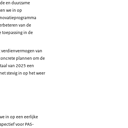
ende en duurzame
ten we in op
innovatieprogramma
verbeteren van de
e toepassing in de
et verdienvermogen van
r concrete plannen om de
artaal van 2025 een
net stevig in op het weer
e in op een eerlijke
spectief voor PAS-