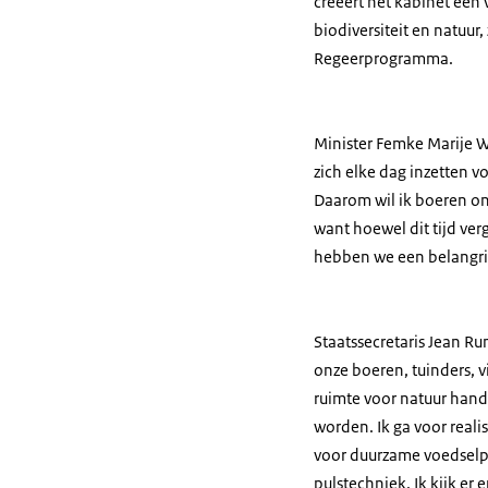
creëert het kabinet een
biodiversiteit en natuur
Regeerprogramma.
Minister Femke Marije W
zich elke dag inzetten 
Daarom wil ik boeren ond
want hoewel dit tijd ver
hebben we een belangrij
Staatssecretaris Jean 
onze boeren, tuinders, 
ruimte voor natuur han
worden. Ik ga voor reali
voor duurzame voedselpro
pulstechniek. Ik kijk e