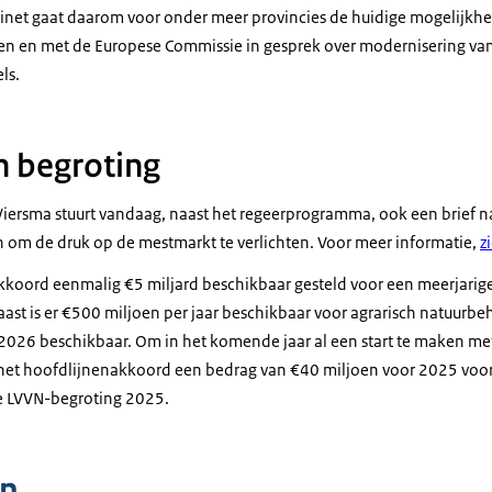
binet gaat daarom voor onder meer provincies de huidige mogelijkh
sen en met de Europese Commissie in gesprek over modernisering va
ls.
n begroting
Wiersma stuurt vandaag, naast het regeerprogramma, ook een brief 
n om de druk op de mestmarkt te verlichten. Voor meer informatie,
z
akkoord eenmalig €5 miljard beschikbaar gesteld voor een meerjarige
aast is er €500 miljoen per jaar beschikbaar voor agrarisch natuurb
26 beschikbaar. Om in het komende jaar al een start te maken met 
het hoofdlijnenakkoord een bedrag van €40 miljoen voor 2025 voorz
e LVVN-begroting 2025.
n