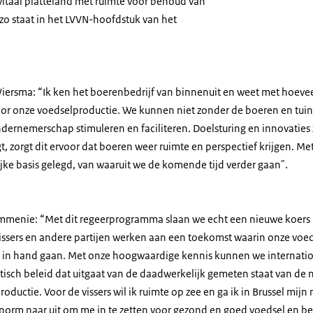
 vitaal platteland met ruimte voor behoud van
, zo staat in het LVVN-hoofdstuk van het
iersma: “Ik ken het boerenbedrijf van binnenuit en weet met hoeveel
voor onze voedselproductie. We kunnen niet zonder de boeren en tuin
ernemerschap stimuleren en faciliteren. Doelsturing en innovaties z
gt, zorgt dit ervoor dat boeren weer ruimte en perspectief krijgen. 
ke basis gelegd, van waaruit we de komende tijd verder gaan".
Rummenie: “Met dit regeerprogramma slaan we echt een nieuwe koers
vissers en andere partijen werken aan een toekomst waarin onze voe
d in hand gaan. Met onze hoogwaardige kennis kunnen we internatio
stisch beleid dat uitgaat van de daadwerkelijk gemeten staat van de 
ductie. Voor de vissers wil ik ruimte op zee en ga ik in Brussel mijn
r enorm naar uit om me in te zetten voor gezond en goed voedsel en 