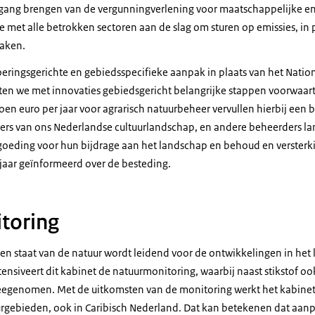
 gang brengen van de vergunningverlening voor maatschappelijke 
e met alle betrokken sectoren aan de slag om sturen op emissies, in 
maken.
oeringsgerichte en gebiedsspecifieke aanpak in plaats van het Nat
tten we met innovaties gebiedsgericht belangrijke stappen voorwaart
n euro per jaar voor agrarisch natuurbeheer vervullen hierbij een be
rs van ons Nederlandse cultuurlandschap, en andere beheerders la
eding voor hun bijdrage aan het landschap en behoud en versterkin
jaar geïnformeerd over de besteding.
toring
n staat van de natuur wordt leidend voor de ontwikkelingen in het l
tensiveert dit kabinet de natuurmonitoring, waarbij naast stikstof o
egenomen. Met de uitkomsten van de monitoring werkt het kabinet
urgebieden, ook in Caribisch Nederland. Dat kan betekenen dat aan