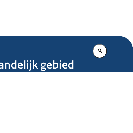
.nl
Vul in wat u z
andelijk gebied