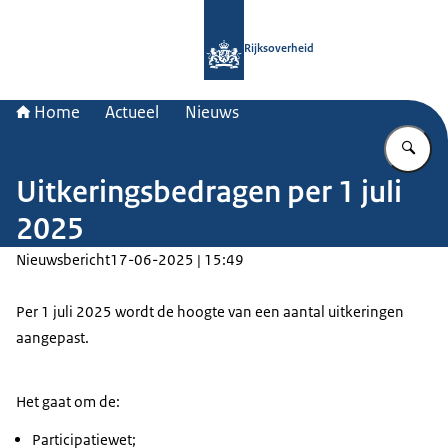
Naar de homepage van Rijksoverheid
Rijksoverheid
Home
Actueel
Nieuws
Vu
Uitkeringsbedragen per 1 juli
2025
Nieuwsbericht
17-06-2025 | 15:49
Per 1 juli 2025 wordt de hoogte van een aantal uitkeringen
aangepast.
Het gaat om de:
Participatiewet;