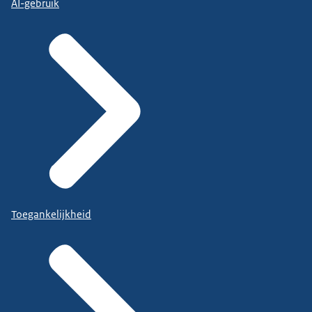
AI-gebruik
Toegankelijkheid