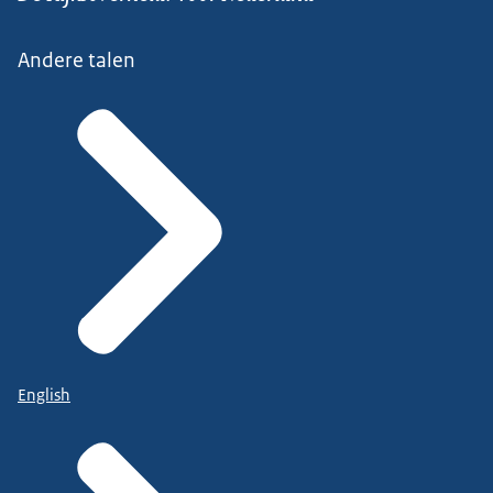
Andere talen
English