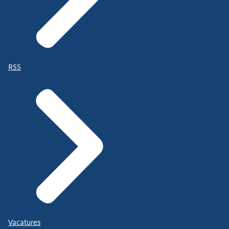
RSS
Vacatures