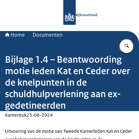
Naar de homepage van Rijksoverheid
Rijksoverheid
Home
Documenten
Vu
Bijlage 1.4 – Beantwoording
motie leden Kat en Ceder over
de knelpunten in de
schuldhulpverlening aan ex-
gedetineerden
Kamerstuk
25-06-2024
Uitvoering van de motie van Tweede Kamerleden Kat en Ceder