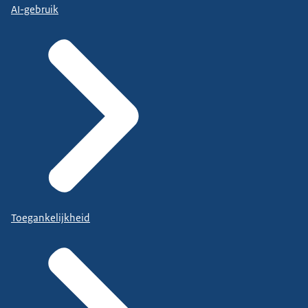
AI-gebruik
Toegankelijkheid