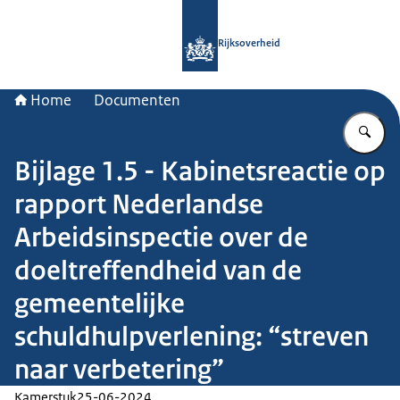
Naar de homepage van Rijksoverheid
Rijksoverheid
Home
Documenten
Vu
Bijlage 1.5 - Kabinetsreactie op
rapport Nederlandse
Arbeidsinspectie over de
doeltreffendheid van de
gemeentelijke
schuldhulpverlening: “streven
naar verbetering”
Kamerstuk
25-06-2024