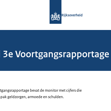
Naar de homepage van Rijksoverheid
Rijksoverheid
bij 3e Voortgangsrapportag
rtgangsrapportage bevat de monitor met cijfers die
anpak geldzorgen, armoede en schulden.