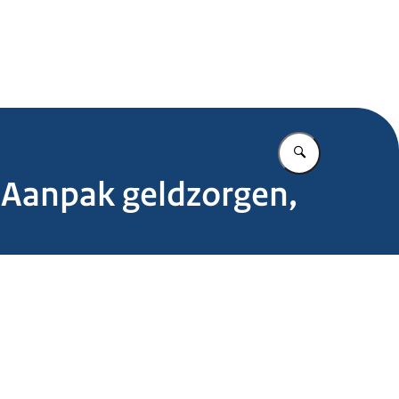
.nl
Vul in wat u z
e Aanpak geldzorgen,