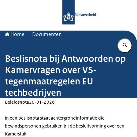
Naar de homepage van Rijksoverheid
Rijksoverheid
Home
Documenten
Vu
Beslisnota bij Antwoorden op
Kamervragen over VS-
tegenmaatregelen EU
techbedrijven
Beleidsnota
20-01-2026
In een beslisnota staat achtergrondinformatie die
bewindspersonen gebruiken bij de besluitvorming over een
Kamerstuk.