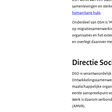
samenlevingen en sterke 
humanitaire hulp
.
Onderdeel van DSH is ‘M
op migratiesamenwerking
organisaties en het exte
en overlegt daarover met
Directie So
DSO is verantwoordelijk
Ontwikkelingssamenwerki
maatschappelijke organi
eerste aanspreekpunt vo
Werk is daarom verbond
(AMVR).