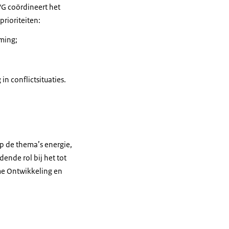
G coördineert het
prioriteiten:
ming;
n conflictsituaties.
p de thema’s energie,
ende rol bij het tot
me Ontwikkeling en