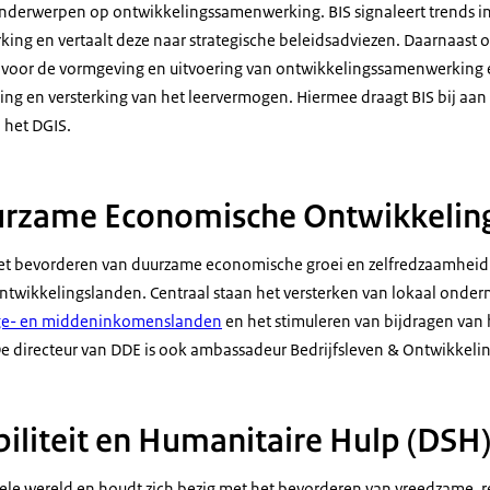
onderwerpen op ontwikkelingssamenwerking. BIS signaleert trends i
ng en vertaalt deze naar strategische beleidsadviezen. Daarnaast o
s voor de vormgeving en uitvoering van ontwikkelingssamenwerking 
ng en versterking van het leervermogen. Hiermee draagt BIS bij aan 
het DGIS.
urzame Economische Ontwikkelin
 het bevorderen van duurzame economische groei en zelfredzaamheid
ntwikkelingslanden. Centraal staan het versterken van lokaal onde
ge- en middeninkomenslanden
en het stimuleren van bijdragen van
De directeur van DDE is ook ambassadeur Bedrijfsleven & Ontwikkelin
biliteit en Humanitaire Hulp (DSH
ele wereld en houdt zich bezig met het bevorderen van vreedzame, 