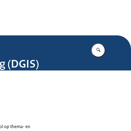
.nl
Vul in wat u z
g (DGIS)
rol op thema- en