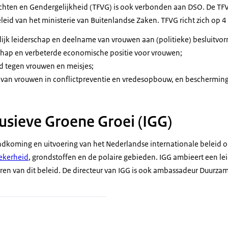
chten en Gendergelijkheid (TFVG) is ook verbonden aan DSO. De TFV
eid van het ministerie van Buitenlandse Zaken. TFVG richt zich op 4 
ijk leiderschap en deelname van vrouwen aan (politieke) besluitvor
ap en verbeterde economische positie voor vrouwen;
 tegen vrouwen en meisjes;
l van vrouwen in conflictpreventie en vredesopbouw, en bescherming i
lusieve Groene Groei (IGG)
andkoming en uitvoering van het Nederlandse internationale beleid o
ekerheid
, grondstoffen en de polaire gebieden. IGG ambieert een leid
ren van dit beleid. De directeur van IGG is ook ambassadeur Duurza