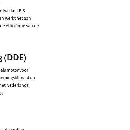
n
ntwikkelt BIS
en werkt het aan
de efficiëntie van de
g (DDE)
 als motor voor
rnemingsklimaat en
 het Nederlands
g.
)
rechtvaardige