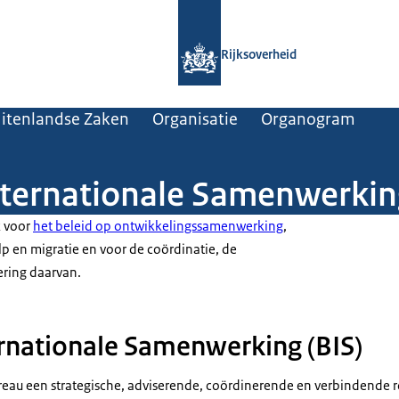
Naar de homepage van Rijksoverheid
Rijksoverheid
uitenlandse Zaken
Organisatie
Organogram
nternationale Samenwerkin
k voor
het beleid op ontwikkelingssamenwerking
,
p en migratie en voor de coördinatie, de
ering daarvan.
rnationale Samenwerking (BIS)
bureau een strategische, adviserende, coördinerende en verbindende 