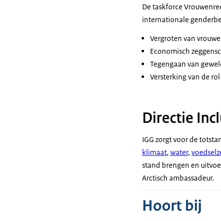
De taskforce Vrouwenre
internationale genderbel
Vergroten van vrouwel
Economisch zeggensch
Tegengaan van geweld
Versterking van de ro
Directie Inc
IGG zorgt voor de totst
klimaat
,
water
,
voedselz
stand brengen en uitvoe
Arctisch ambassadeur.
Hoort bij