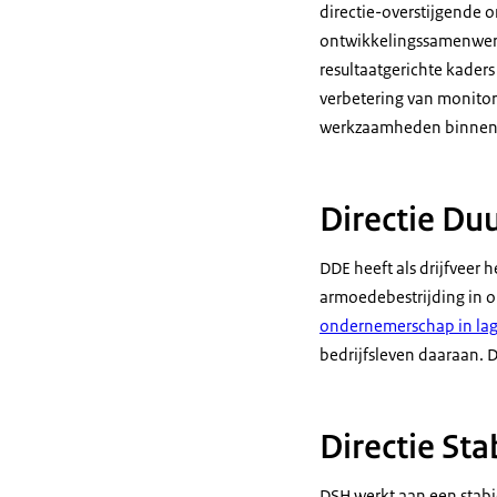
directie-overstijgende 
ontwikkelingssamenwerki
resultaatgerichte kader
verbetering van monitori
werkzaamheden binnen 
Directie Du
DDE heeft als drijfveer
armoedebestrijding in o
ondernemerschap in la
bedrijfsleven daaraan. 
Directie Sta
DSH werkt aan een stabi