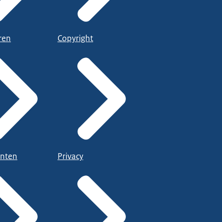
ren
Copyright
nten
Privacy