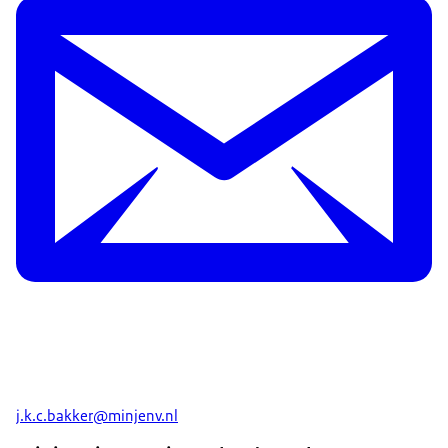
j.k.c.bakker@minjenv.nl