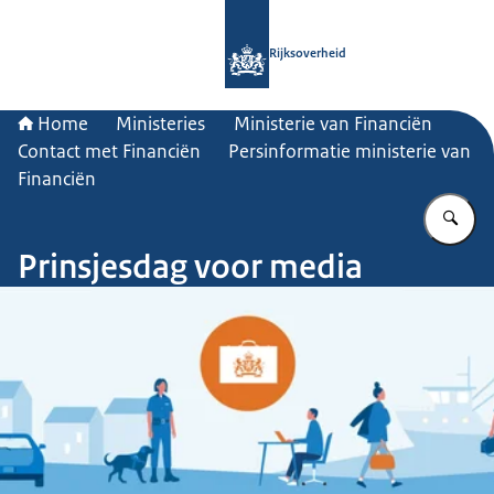
Naar de homepage van Rijksoverheid
Rijksoverheid
Home
Ministeries
Ministerie van Financiën
Contact met Financiën
Persinformatie ministerie van
Financiën
Vu
Prinsjesdag voor media