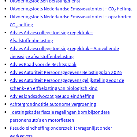
Uitvoeringstoetsen Belastingdienst
Uitvoeringstoets Nederlandse Emissieautoriteit – CO
heffing
2
Uitvoeringstoets Nederlandse Emissieautoriteit – opschorten
CO
heffing
2
Advies Adviescollege toetsing regeldruk –
Afvalstoffenbelasting
Advies Adviescollege toetsing regeldruk – Aanvullende
zienswijze afvalstoffenbelasting
Advies Raad voor de Rechtspraak
Advies Autoriteit Persoonsgegevens Belastingplan 2026
Advies Autoriteit Persoonsgegevens gelijkstelling voor de
schenk- en erfbelasting van biologisch kind
Advies landsadvocaat pseudo eindheffing
Achtergrondnotitie autonome vergroening
Toetsingskader fiscale regelingen bpm bijzondere
personenauto's en motorfietsen
Pseudo eindheffing onderzoek 1: vragenlijst onder
werkgevers