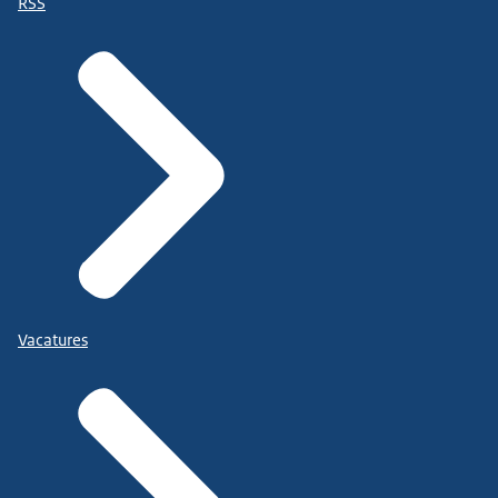
RSS
Vacatures