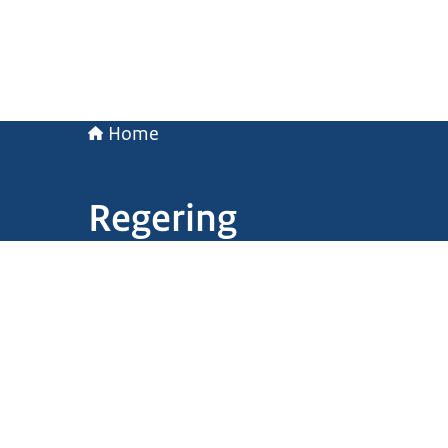
Home
Regering
Beeld: Valerie Kuypers