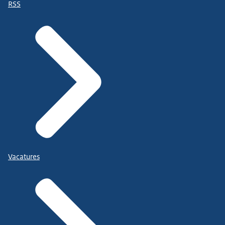
RSS
Vacatures