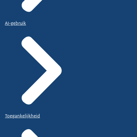
AI-gebruik
Toegankelijkheid