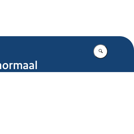
.nl
Vul in wat u z
 normaal