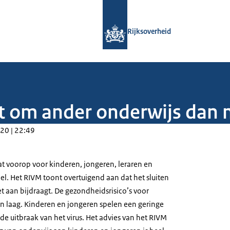
Naar de homepage van Rijksoverheid
Rijksoverheid
gt om ander onderwijs dan
20 | 22:49
t voorop voor kinderen, jongeren, leraren en
l. Het RIVM toont overtuigend aan dat het sluiten
et aan bijdraagt. De gezondheidsrisico’s voor
jn laag. Kinderen en jongeren spelen een geringe
 de uitbraak van het virus. Het advies van het RIVM