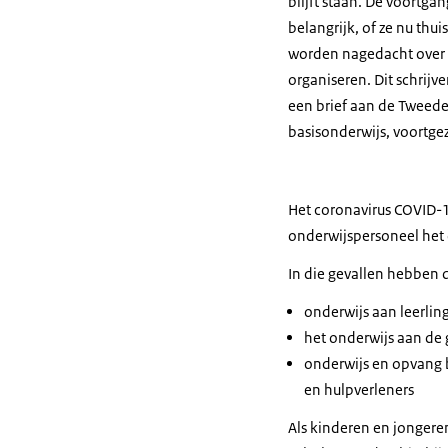
blijft staan. De voortga
belangrijk, of ze nu thuis
worden nagedacht over 
organiseren. Dit schrijv
een brief aan de Tweede 
basisonderwijs, voortge
Het coronavirus COVID-19
onderwijspersoneel het
In die gevallen hebben d
onderwijs aan leerlin
het onderwijs aan de 
onderwijs en opvang 
en hulpverleners
Als kinderen en jongere