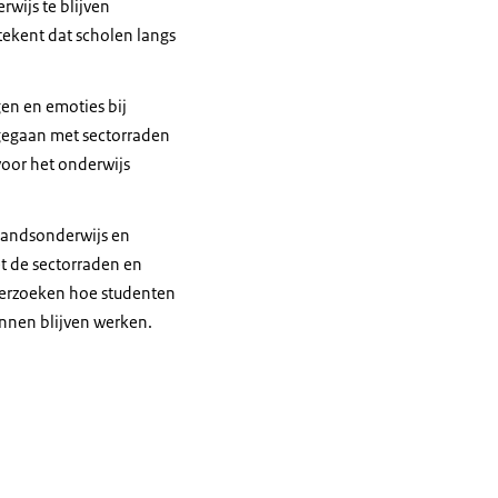
wijs te blijven
tekent dat scholen langs
en en emoties bij
 gegaan met sectorraden
oor het onderwijs
standsonderwijs en
t de sectorraden en
derzoeken hoe studenten
unnen blijven werken.