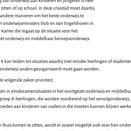
ng van onderwijs aan kinderen en jongeren is heel
 zitten of op school. In deze crisistijd moet daarbij
andere manieren om het beste onderwijs te
en onderwijsministers Slob en Van Engelshoven in
Kamer die ingaat op de situatie voor het
zet onderwijs en middelbaar beroepsonderwijs.
 kan leiden tot situaties waarbij met minder leerlingen of studenten
 onderwijs anders georganiseerd moet gaan worden.
e volgende zaken prioriteit:
gen in eindexamensituaties in het voortgezet onderwijs en middelba
groep 8-leerlingen, die worden voorbereid op het vervolgonderwijs;
bieden aan kinderen van ouders in die moeten kunnen blijven werke
n thuis komen te zitten, wordt er zoveel mogelijk ook voor hen onde