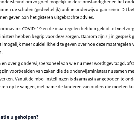
ondersteund om zo goed mogelijk in deze omstandigheden het onder
nnen de scholen (gedeeltelijk) online onderwijs organiseren. Dit be
nnen geven aan het gisteren uitgebrachte advies.
coronavirus COVID-19 en de maatregelen hebben geleid tot veel zorg
inisters hebben begrip voor deze zorgen. Daarom zijn zij in gesprek
 mogelijk meer duidelijkheid te geven over hoe deze maatregelen v
n.
n en overig onderwijspersoneel van wie nu meer wordt gevraagd, af
zijn voorbeelden van zaken die de onderwijsministers nu samen me
werken. Vanuit de mbo-instellingen is daarnaast aangeboden te on
nderen op te vangen, met name de kinderen van ouders die moeten k
matie u geholpen?